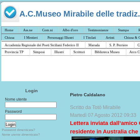
A.C.Museo Mirabile delle tradiz.
Home
Ass.ne
Com.ni
Albo d'oro
Testimonianze
Stampa
R
Chiusa
I Mestieri
Personaggi Illustri
I Titolati
Artisti
Chiusa & C
Accademia Regionale dei Poeti Siciliani Federico II
Marsala
S. P. Perriere
C
Provincia TP
Simposi
Illustri
Scrittori
Biblioteca Museo
Arco C
Login
Pietro Caldalano
Nome utente
Scritto da Totò Mirabile
Password
Martedì 07 Agosto 2012 09:33
Lettera inviata dall’amico
Password dimenticata?
residente in Australia che
Nome utente dimenticato?