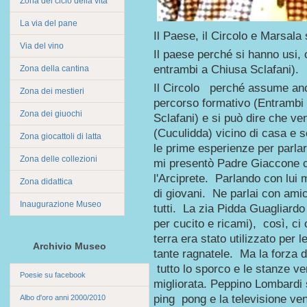
Zona del ciclo della vita
La via del pane
Il Paese, il Circolo e Marsal
Via del vino
Il paese perché si hanno usi,
entrambi a Chiusa Sclafani).
Zona della cantina
Il Circolo perché assume anc
Zona dei mestieri
percorso formativo (Entrambi p
Zona dei giuochi
Sclafani) e si può dire che ve
(Cuculidda) vicino di casa e 
Zona giocattoli di latta
le prime esperienze per parlar
Zona delle collezioni
mi presentò Padre Giaccone c
l'Arciprete. Parlando con lui 
Zona didattica
di giovani. Ne parlai con ami
Inaugurazione Museo
tutti. La zia Pidda Guagliard
per cucito e ricami), così, ci
terra era stato utilizzato per 
Archivio Museo
tante ragnatele. Ma la forza d
tutto lo sporco e le stanze v
Poesie su facebook
migliorata. Peppino Lombardi s
ping pong e la televisione ve
Albo d'oro anni 2000/2010