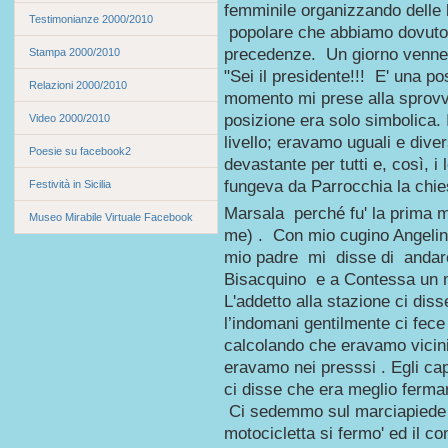
femminile organizzando delle l
Testimonianze 2000/2010
popolare che abbiamo dovuto 
precedenze. Un giorno venne a
Stampa 2000/2010
"Sei il presidente!!! E' una p
Relazioni 2000/2010
momento mi prese alla sprovv
posizione era solo simbolica. I
Video 2000/2010
livello; eravamo uguali e diver
Poesie su facebook2
devastante per tutti e, così, i 
fungeva da Parrocchia la chie
Festività in Sicilia
Marsala perché fu' la prima 
Museo Mirabile Virtuale Facebook
me) . Con mio cugino Angeli
mio padre mi disse di andare
Bisacquino e a Contessa un m
L'addetto alla stazione ci diss
l’indomani gentilmente ci fece
calcolando che eravamo vicini
eravamo nei presssi . Egli c
ci disse che era meglio ferma
Ci sedemmo sul marciapiede d
motocicletta si fermo' ed il 