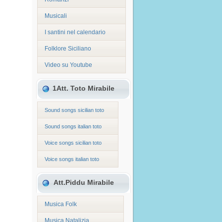
Musicali
I santini nel calendario
Folklore Siciliano
Video su Youtube
1Att. Toto Mirabile
Sound songs sicilian toto
Sound songs italian toto
Voice songs sicilian toto
Voice songs italian toto
Att.Piddu Mirabile
Musica Folk
Musica Natalizia