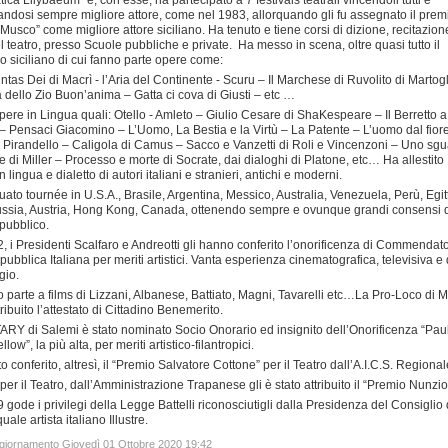
ca Lilybaeum” e, con esse, ha partecipato a 7 festivals teatrali vincendoli tutti e
candosi sempre migliore attore, come nel 1983, allorquando gli fu assegnato il prem
Musco” come migliore attore siciliano. Ha tenuto e tiene corsi di dizione, recitazion
el teatro, presso Scuole pubbliche e private. Ha messo in scena, oltre quasi tutto il
io siciliano di cui fanno parte opere come:
untas Dei di Macrì - l’Aria del Continente - Scuru – Il Marchese di Ruvolito di Martog
à dello Zio Buon’anima – Gatta ci cova di Giusti – etc …
ere in Lingua quali: Otello - Amleto – Giulio Cesare di ShaKespeare – Il Berretto a
– Pensaci Giacomino – L’Uomo, La Bestia e la Virtù – La Patente – L’uomo dal fiore
 Pirandello – Caligola di Camus – Sacco e Vanzetti di Roli e Vincenzoni – Uno sg
e di Miller – Processo e morte di Socrate, dai dialoghi di Platone, etc… Ha allestito
in lingua e dialetto di autori italiani e stranieri, antichi e moderni.
tuato tournée in U.S.A., Brasile, Argentina, Messico, Australia, Venezuela, Perù, Egit
ssia, Austria, Hong Kong, Canada, ottenendo sempre e ovunque grandi consensi 
 pubblico.
, i Presidenti Scalfaro e Andreotti gli hanno conferito l’onorificenza di Commendat
pubblica Italiana per meriti artistici. Vanta esperienza cinematografica, televisiva e 
gio.
 parte a films di Lizzani, Albanese, Battiato, Magni, Tavarelli etc…La Pro-Loco di 
tribuito l’attestato di Cittadino Benemerito.
RY di Salemi è stato nominato Socio Onorario ed insignito dell’Onorificenza “Pau
llow”, la più alta, per meriti artistico-filantropici.
to conferito, altresì, il “Premio Salvatore Cottone” per il Teatro dall’A.I.C.S. Regional
er il Teatro, dall’Amministrazione Trapanese gli è stato attribuito il “Premio Nunzio
 gode i privilegi della Legge Battelli riconosciutigli dalla Presidenza del Consiglio 
quale artista italiano Illustre.
ggiornamento Giovedì 01 Ottobre 2020 19:42