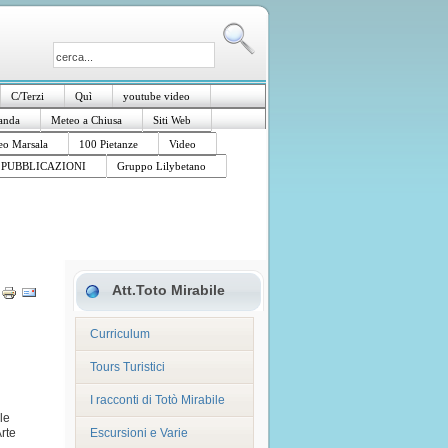
C/Terzi
Quì
youtube video
anda
Meteo a Chiusa
Siti Web
o Marsala
100 Pietanze
Video
PUBBLICAZIONI
Gruppo Lilybetano
Att.Toto Mirabile
Curriculum
Tours Turistici
I racconti di Totò Mirabile
le
Arte
Escursioni e Varie