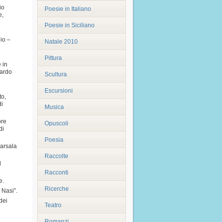
io
Poesie in Italiano
e,
Poesie in Siciliano
lio –
Natale 2010
Pittura
 in
uardo
Scultura
Escursioni
to,
di
Musica
ore
Opuscoli
di
Poesia
Marsala
Raccolte
l
Racconti
e.
Ricerche
 Nasi”.
dei
Teatro
Romanzi