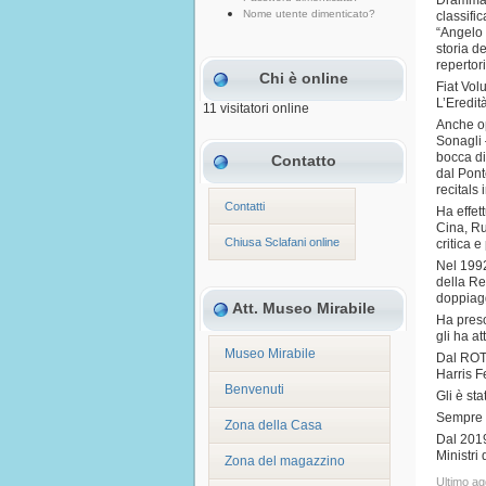
Drammati
Nome utente dimenticato?
classifi
“Angelo 
storia d
repertor
Chi è online
Fiat Vol
L’Eredit
11 visitatori online
Anche op
Sonagli 
bocca di
Contatto
dal Pont
recitals 
Contatti
Ha effet
Cina, Ru
Chiusa Sclafani online
critica e
Nel 1992
della Re
doppiag
Att. Museo Mirabile
Ha preso
gli ha at
Museo Mirabile
Dal ROTA
Harris Fe
Benvenuti
Gli è sta
Sempre p
Zona della Casa
Dal 2019
Ministri 
Zona del magazzino
Ultimo a