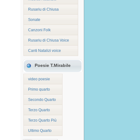
Rusariu di Chiusa
Sonate
Canzoni Folk
Rusariu di Chiusa Voice
Canti Natalizi voice
Poesie T.Mirabile
video poesie
Primo quarto
Secondo Quarto
Terzo Quarto
Terzo Quarto Più
Ultimo Quarto