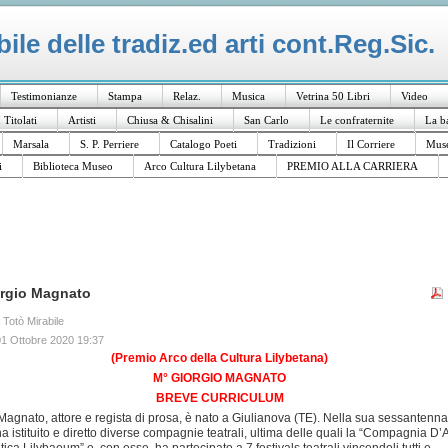
le delle tradiz.ed arti cont.Reg.Sic.
Testimonianze
Stampa
Relaz.
Musica
Vetrina 50 Libri
Video
I Titolati
Artisti
Chiusa & Chisalini
San Carlo
Le confraternite
La b
Marsala
S. P. Perriere
Catalogo Poeti
Tradizioni
Il Corriere
Muse
i
Biblioteca Museo
Arco Cultura Lilybetana
PREMIO ALLA CARRIERA
rgio Magnato
a Totò Mirabile
01 Ottobre 2020 19:37
(Premio Arco della Cultura Lilybetana)
M° GIORGIO MAGNATO
BREVE CURRICULUM
Magnato, attore e regista di prosa, è nato a Giulianova (TE). Nella sua sessantenna
 ha istituito e diretto diverse compagnie teatrali, ultima delle quali la “Compagnia D’