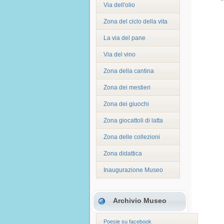
Via dell'olio
Zona del ciclo della vita
La via del pane
Via del vino
Zona della cantina
Zona dei mestieri
Zona dei giuochi
Zona giocattoli di latta
Zona delle collezioni
Zona didattica
Inaugurazione Museo
Archivio Museo
Poesie su facebook