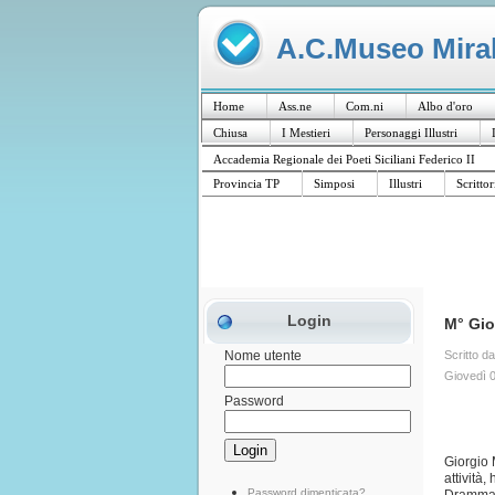
A.C.Museo Mirabi
Home
Ass.ne
Com.ni
Albo d'oro
Chiusa
I Mestieri
Personaggi Illustri
Accademia Regionale dei Poeti Siciliani Federico II
Provincia TP
Simposi
Illustri
Scrittor
Login
M° Gio
Scritto d
Nome utente
Giovedì 
Password
Giorgio 
attività,
Password dimenticata?