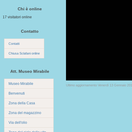
Chi è online
17 visitatori online
Contatto
Contatti
Chiusa Sclafani online
Att. Museo Mirabile
Museo Mirabile
Ultimo aggiornamento Venerdì 13 Gennaio 20
Benvenuti
Zona della Casa
Zona del magazzino
Via dell'olio