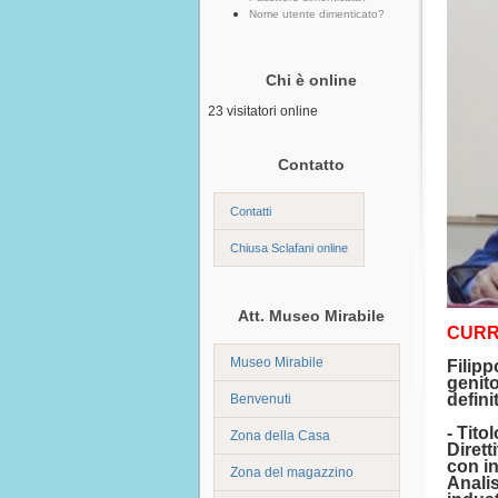
Nome utente dimenticato?
Chi è online
23 visitatori online
Contatto
Contatti
Chiusa Sclafani online
Att. Museo Mirabile
CURR
Museo Mirabile
Filipp
genito
defini
Benvenuti
- Tito
Zona della Casa
Dirett
con in
Zona del magazzino
Analis