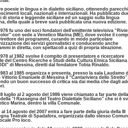
riali.
ve poesie in lingua e in dialetto siciliano, ottenendo parecch
scimenti locali, nazionali e internazionali. Ha pubblicato du
 di storia e leggende siciliane ed un saggio sulla lingua
ana, della quale a breve sarà pubblicata una nuova edizione.
1976 fu uno dei soci fondatori dell’emittente televisiva “Rivie
olor” con sede a Venetico Marina (ME), dove svolse il compi
Direttore dei programmi, curando in modo particolare
nizzazione dei servizi giornalistici e conducendo anche
mmi in diretta, con spettacoli a quiz di propria ideazione.
1978 al 1982 svolse il compito di presentatore e ricercatore
ale del Centro Ricerche e Studi della Cultura Etnica Siciliana 
I” di Messina, diretti dal fondatore Tobia Rinaldo.
1983 al 1985 organizza e presenta, presso la sala Laudamo d
 Vittorio Emanuele di Messina il “Cantariviera dello Stretto”
ndo un buon successo di critica sia dai media che dagli add
ri.
28 luglio al 2 agosto del 1986 viene chiamato a far parte dell
 della “I Rassegna del Teatro Dialettale Siciliano” che si è sv
tico Marina, dentro la villa Comunale.
5 al 14 agosto del 2007 entra a fare parte della giuria della III
gna Teatrale di Spadafora, organizzata dallo stesso Comun
locale Pro loco.