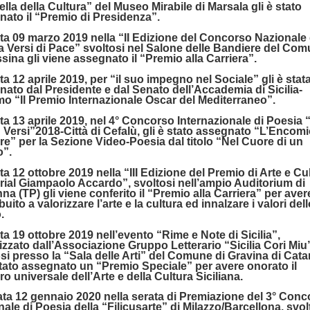
ella della Cultura” del Museo Mirabile di Marsala gli è stato
nato il “Premio di Presidenza”.
ata 09 marzo 2019 nella “II Edizione del Concorso Nazionale 
a Versi di Pace” svoltosi nel Salone delle Bandiere del Co
sina gli viene assegnato il “Premio alla Carriera”.
ata 12 aprile 2019, per “il suo impegno nel Sociale” gli è stat
ato dal Presidente e dal Senato dell’Accademia di Sicilia-
o “Il Premio Internazionale Oscar del Mediterraneo”.
ata 13 aprile 2019, nel 4° Concorso Internazionale di Poesia 
n Versi”2018-Città di Cefalù, gli è stato assegnato “L’Encom
e” per la Sezione Video-Poesia dal titolo “Nel Cuore di un
”.
ata 12 ottobre 2019 nella “III Edizione del Premio di Arte e Cu
ial Giampaolo Accardo”, svoltosi nell’ampio Auditorium di
na (TP) gli viene conferito il “Premio alla Carriera” per aver
buito a valorizzare l’arte e la cultura ed innalzare i valori del
.
ata 19 ottobre 2019 nell’evento “Rime e Note di Sicilia”,
zzato dall’Associazione Gruppo Letterario “Sicilia Cori Miu
si presso la “Sala delle Arti” del Comune di Gravina di Cata
stato assegnato un “Premio Speciale” per avere onorato il
ro universale dell’Arte e della Cultura Siciliana.
ata 12 gennaio 2020 nella serata di Premiazione del 3° Con
ale di Poesia della “Filicusarte” di Milazzo/Barcellona, svol