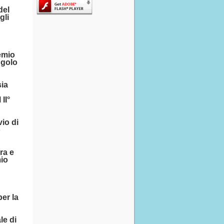
del
gli
remio
ngolo
sia
II°
vio di
o
ra e
mio
er la
le di