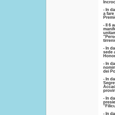
Incroc
- In d
a fare
Premi
- Il 6
manif
unitam
“Pers
tirren
- In d
sede a
Honor
- In d
nomin
dei Po
- In d
Segret
Accad
provin
- In 
presie
“Filic
- In 