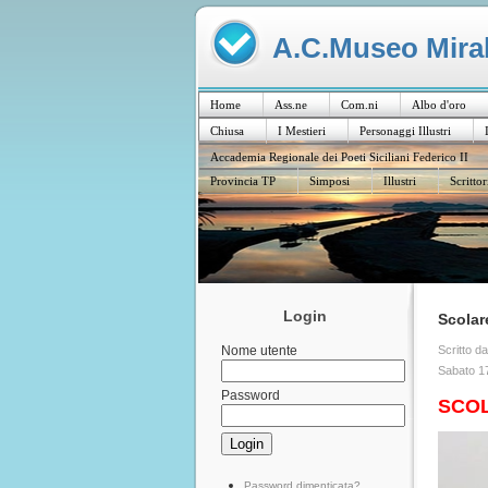
A.C.Museo Mirabi
Home
Ass.ne
Com.ni
Albo d'oro
Chiusa
I Mestieri
Personaggi Illustri
Accademia Regionale dei Poeti Siciliani Federico II
Provincia TP
Simposi
Illustri
Scrittor
Login
Scolar
Scritto d
Nome utente
Sabato 1
Password
SCOL
Password dimenticata?