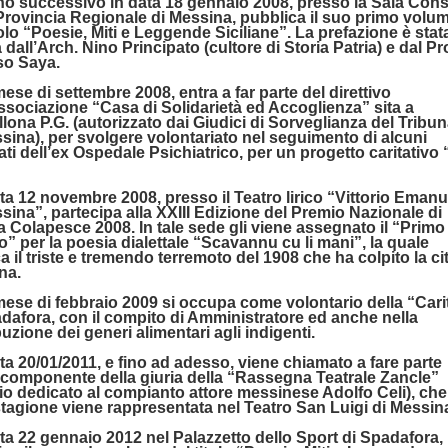
no successivo in data 18 gennaio 2008, presso la Sala Consi
Provincia Regionale di Messina, pubblica il suo primo volu
tolo “Poesie, Miti e Leggende Siciliane”. La prefazione è stat
 dall’Arch. Nino Principato (cultore di Storia Patria) e dal Pro
so Saya.
mese di settembre 2008, entra a far parte del direttivo
ssociazione “Casa di Solidarietà ed Accoglienza” sita a
lona P.G. (autorizzato dai Giudici di Sorveglianza del Tribun
sina), per svolgere volontariato nel seguimento di alcuni
ati dell’ex Ospedale Psichiatrico, per un progetto caritativo 
ata 12 novembre 2008, presso il Teatro lirico “Vittorio Emanu
sina”, partecipa alla XXIII Edizione del Premio Nazionale di
 Colapesce 2008. In tale sede gli viene assegnato il “Primo
” per la poesia dialettale “Scavannu cu li mani”, la quale
a il triste e tremendo terremoto del 1908 che ha colpito la cit
na.
mese di febbraio 2009 si occupa come volontario della “Cari
dafora, con il compito di Amministratore ed anche nella
buzione dei generi alimentari agli indigenti.
ata 20/01/2011, e fino ad adesso, viene chiamato a fare parte
componente della giuria della “Rassegna Teatrale Zancle”
o dedicato al compianto attore messinese Adolfo Celi), che
tagione viene rappresentata nel Teatro San Luigi di Messin
ata 22 gennaio 2012 nel Palazzetto dello Sport di Spadafora,