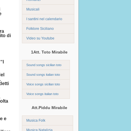
i
Musicali
e
I santini nel calendario
Folklore Siciliano
ra
to di
Video su Youtube
1Att. Toto Mirabile
“I
Sound songs sicilian toto
el
Sound songs italian toto
,
etti
Voice songs sicilian toto
Voice songs italian toto
a
olta
Att.Piddu Mirabile
e e
Musica Folk
Musica Natalizia