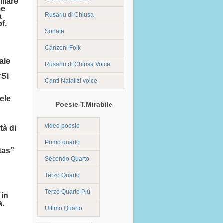
liare
me
Rusariu di Chiusa
a
f.
Sonate
Canzoni Folk
ale
Rusariu di Chiusa Voice
“Si
Canti Natalizi voice
ele
Poesie T.Mirabile
video poesie
tà di
Primo quarto
tas”
Secondo Quarto
Terzo Quarto
Terzo Quarto Più
 in
a.
Ultimo Quarto