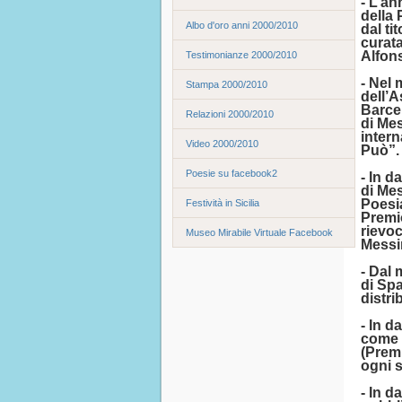
- L’an
della 
Albo d'oro anni 2000/2010
dal ti
curata
Alfon
Testimonianze 2000/2010
- Nel 
Stampa 2000/2010
dell’A
Barcel
Relazioni 2000/2010
di Mes
intern
Video 2000/2010
Può”.
Poesie su facebook2
- In d
di Mes
Poesia
Festività in Sicilia
Premio
rievoc
Museo Mirabile Virtuale Facebook
Messi
- Dal 
di Spa
distri
- In d
come 
(Premi
ogni s
- In d