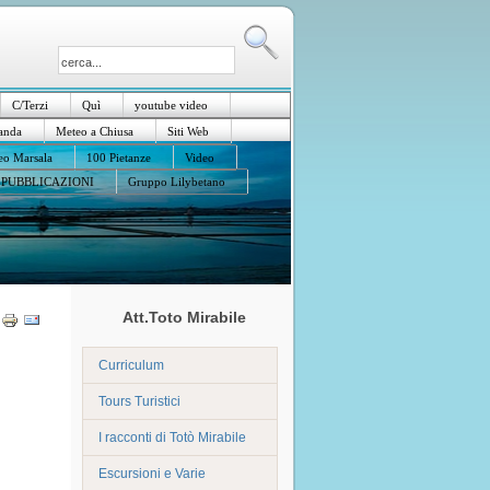
C/Terzi
Quì
youtube video
anda
Meteo a Chiusa
Siti Web
o Marsala
100 Pietanze
Video
PUBBLICAZIONI
Gruppo Lilybetano
Att.Toto Mirabile
Curriculum
Tours Turistici
I racconti di Totò Mirabile
Escursioni e Varie