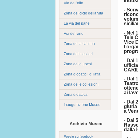
indust
Via dell'olio
- Scri
Zona del ciclo della vita
ricono
volumi
sicili
La via del pane
- Nel 
Via del vino
Tele C
Vice 
Zona della cantina
l’orga
progra
Zona dei mestieri
- Dal 
Zona dei giuochi
uffici
CARIDD
Zona giocattoli di latta
- Dal 
Teatro
Zona delle collezioni
ottene
ai lavo
Zona didattica
- Dal 
Inaugurazione Museo
giuria
a Vene
- Dal 
Archivio Museo
Rasse
dalla 
Poesie su facebook