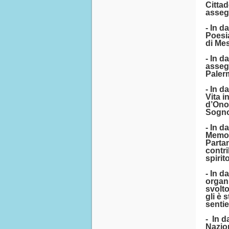
Cittad
asseg
- In d
Poesi
di Mes
- In d
assegn
Palerm
- In d
Vita i
d’Onor
Sogno
- In d
Memor
Partan
contri
spirito
- In d
organi
svolto
gli è 
sentie
- In d
Nazion