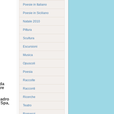
Poesie in Italiano
Poesie in Siciliano
Natale 2010
Pittura
Scultura
Escursioni
Musica
Opuscoli
Poesia
Raccolte
 da
are
Racconti
Ricerche
uadro
 Spa,
Teatro
Romanzi