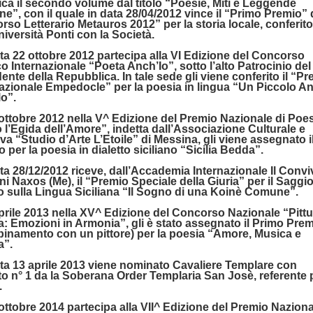
ca il secondo volume dal titolo “Poesie, Miti e Leggende
ane”, con il quale in data 28/04/2012 vince il “Primo Premio” 
so Letterario Metauros 2012” per la storia locale, conferito
niversità Ponti con la Società.
ata 22 ottobre 2012 partecipa alla VI Edizione del Concorso
o Internazionale “Poeta Anch’Io”, sotto l’alto Patrocinio del
ente della Repubblica. In tale sede gli viene conferito il “P
nazionale Empedocle” per la poesia in lingua “Un Piccolo A
lo”.
3 ottobre 2012 nella V^ Edizione del Premio Nazionale di Poe
 l’Egida dell’Amore”, indetta dall’Associazione Culturale e
va “Studio d’Arte L’Etoile” di Messina, gli viene assegnato il 
 per la poesia in dialetto siciliano “Sicilia Bedda”.
ata 28/12/2012 riceve, dall’Accademia Internazionale Il Convi
ni Naxos (Me), il “Premio Speciale della Giuria” per il Saggi
o sulla Lingua Siciliana “Il Sogno di una Koinè Comune”.
 aprile 2013 nella XV^ Edizione del Concorso Nazionale “Pittu
: Emozioni in Armonia”, gli è stato assegnato il Primo Pre
bbinamento con un pittore) per la poesia “Amore, Musica e
a”.
ata 13 aprile 2013 viene nominato Cavaliere Templare con
o n° 1 da la Soberana Order Templaria San Josè, referente p
.
3 ottobre 2014 partecipa alla VII^ Edizione del Premio Naziona