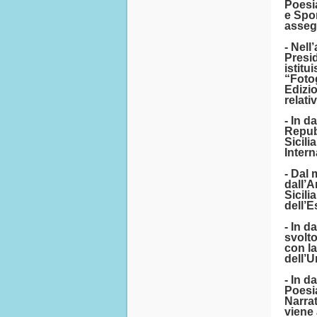
Poesia
e Spor
assegn
- Nell
Presid
istitu
“Fotog
Edizio
relati
- In d
Repubb
Sicili
Intern
- Dal 
dall’
Sicili
dell’E
- In d
svolto
con la
dell’U
- In d
Poesia
Narrat
viene 