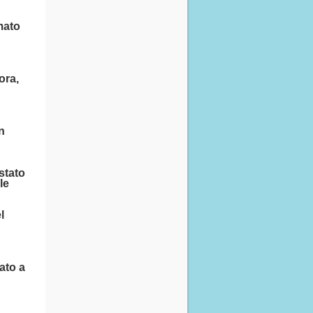
mato
ora,
n
 stato
le
l
ato a