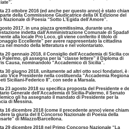
iate”.
ata 23 ottobre 2016 (ed anche per questo anno) è stato chia
 parte della Commissione Giudicatrice della IX Edizione del
o Nazionale di Poesia “Sotto L’Egida dell’Amore”.
 agosto 2017, in una piazza gremitissima, durante una
estazione indetta dall’Amministrazione Comunale di Spadaf
ente alla locale Pro Loco, gli viene conferito il titolo di
onaggio Eccellente” per avere rappresentato la cittadina
ica nel mondo della letteratura e nel volontariato.
ata 20 gennaio 2018, il Consiglio dell’Accademia di Sicilia co
 Palermo, gli assegna per la “classe lettere” il Diploma di
is Causa, nominandolo “Accademico di Sicilia”.
ata 30 giugno 2018, unitamente ad altri otto soci fondatori, è
ato Vice Presidente nella costituenda “Accademia Regiona
eti Siciliani-Federico II”, con sede a Marsala.
ata 23 agosto 2018 su specifica proposta del Presidente e de
ario Generale dell’Accademia di Sicilia-Palermo, il Senato
emico gli ha assegnato il mandato di Presidente per la
cia di Messina.
data 16 dicembre 2018 (come il precedente anno) viene chiam
dere la giuria del II Concorso Nazionale di Poesia della
usarte” di Milazzo/Barcellona.
data 29 dicembre 2018 nel Primo Concorso Nazionale “La