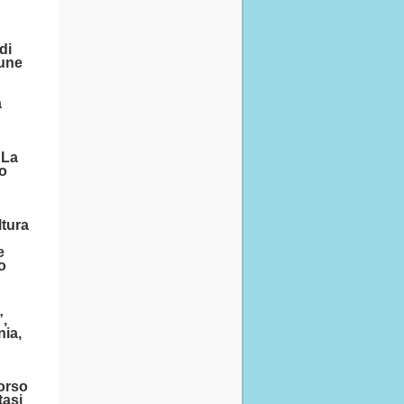
di
mune
a
“La
io
ltura
e
lo
”,
nia,
corso
tasi