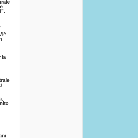
urale
ne
i”.
,
VI^
n
 la
rale
i
a,
nito
ani