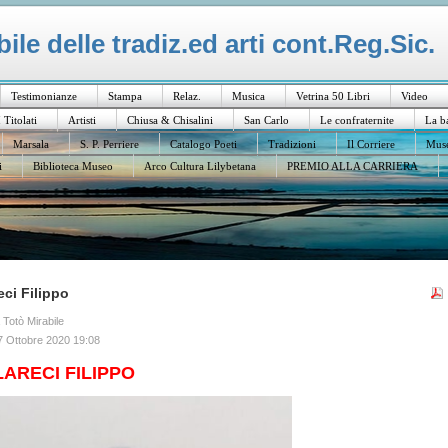
le delle tradiz.ed arti cont.Reg.Sic.
Testimonianze
Stampa
Relaz.
Musica
Vetrina 50 Libri
Video
I Titolati
Artisti
Chiusa & Chisalini
San Carlo
Le confraternite
La b
Marsala
S. P. Perriere
Catalogo Poeti
Tradizioni
Il Corriere
Muse
i
Biblioteca Museo
Arco Cultura Lilybetana
PREMIO ALLA CARRIERA
eci Filippo
a Totò Mirabile
7 Ottobre 2020 19:08
ARECI FILIPPO