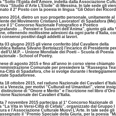
 “Sotto l’Egida dell’Amore, indetta dalla Associazione Cult
tiva “Studio d’Arte L’Etoile” di Messina. In tale sede gli vie
ato il 2° Posto con la poesia in lingua “Gli Odori dei Ricord
’anno 2014, dietro un suo progetto personale, unitamente al
ente del Movimento Cristiano Lavoratori’ di Spadafora (Me)
isce il 1° Concorso Nazionale Fotografico e Poetico
rafando … Pensieri e Sussurri dell’Anima”, giunto già alla 
ne, ottenendo moltissime adesioni da ogni parte d’Italia, co
vi consensi positivi dagli addetti ai lavori.
ata 03 giugno 2015 gli viene conferito (dal Cavaliere della
lica Italiana Silvano Bertolazzi) l’incarico di Presidente per
a dell’U.M.P. – Unione Mondiale dei Poeti – Scuola di Poesia
azionale - School of Poetry.
mese di agosto 2015 e fino all’anno in corso viene chiamato
Amministrazione Comunale per presiedere la “Rassegna Teat
ana-Città di Spadafora, che si svolge durante i festeggiament
state Spadaforese.
ata 18 ottobre 2015, nel raduno Nazionale dei Cavalieri d’Itali
si a Venezia, per motivi “Culturali ed Umanitari”, viene insig
 distinzione di “Onore e Merito” e l’iscrizione nel libro d’Oro
nione Nazionale dei Cavalieri d’Italia.
ata 7 novembre 2015 partecipa al 1° Concorso Nazionale di
 “La Vita in Versi-Città di Cefalù”, organizzato dal Gruppo I
ura e l’Associazione Culturale Muovi L’Arte. In tale sede gli
assegnato il “Premio Speciale della Giuria, per la poesia “M