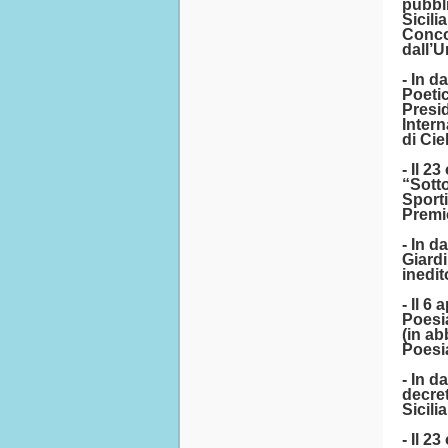
pubbli
Sicili
Concor
dall’U
- In d
Poetic
Presid
Inter
di Cie
- Il 2
“Sotto
Sporti
Premio
- In d
Giardi
inedit
- Il 6
Poesia
(in a
Poesi
- In d
decret
Sicilia
- Il 2