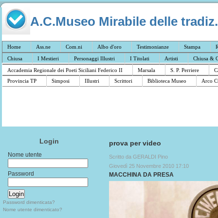
A.C.Museo Mirabile delle tradiz.
Home
Ass.ne
Com.ni
Albo d'oro
Testimonianze
Stampa
R
Chiusa
I Mestieri
Personaggi Illustri
I Titolati
Artisti
Chiusa & C
Accademia Regionale dei Poeti Siciliani Federico II
Marsala
S. P. Perriere
C
Provincia TP
Simposi
Illustri
Scrittori
Biblioteca Museo
Arco C
Login
prova per video
Nome utente
Scritto da GERALDI Pino
Giovedì 25 Novembre 2010 17:10
Password
MACCHINA DA PRESA
Password dimenticata?
Nome utente dimenticato?