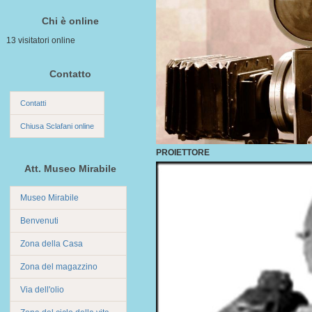
Chi è online
13 visitatori online
Contatto
Contatti
Chiusa Sclafani online
PROIETTORE
Att. Museo Mirabile
Museo Mirabile
Benvenuti
Zona della Casa
Zona del magazzino
Via dell'olio