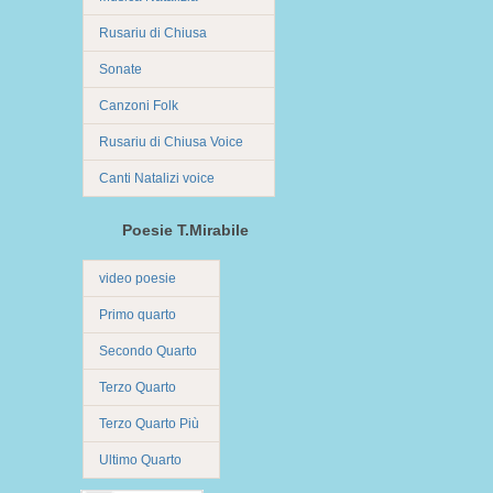
Rusariu di Chiusa
Sonate
Canzoni Folk
Rusariu di Chiusa Voice
Canti Natalizi voice
Poesie T.Mirabile
video poesie
Primo quarto
Secondo Quarto
Terzo Quarto
Terzo Quarto Più
Ultimo Quarto