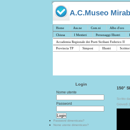
A.C.Museo Mirabil
Home
Ass.ne
Com.ni
Albo d'oro
Chiusa
I Mestieri
Personaggi Illustri
Accademia Regionale dei Poeti Siciliani Federico II
Provincia TP
Simposi
Illustri
Scrittor
Login
150° S
Nome utente
Scritto d
Password
Giovedì 
Password dimenticata?
Nome utente dimenticato?