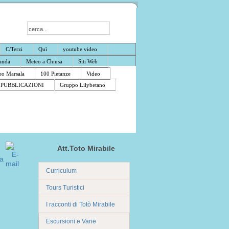
C/Terzi
Quì
youtube video
anda
Meteo a Chiusa
Siti Web
o Marsala
100 Pietanze
Video
PUBBLICAZIONI
Gruppo Lilybetano
Att.Toto Mirabile
Curriculum
Tours Turistici
I racconti di Totò Mirabile
Escursioni e Varie