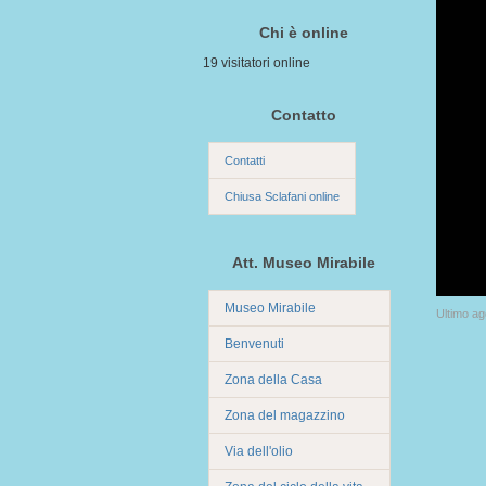
Chi è online
19 visitatori online
Contatto
Contatti
Chiusa Sclafani online
Att. Museo Mirabile
Museo Mirabile
Ultimo a
Benvenuti
Zona della Casa
Zona del magazzino
Via dell'olio