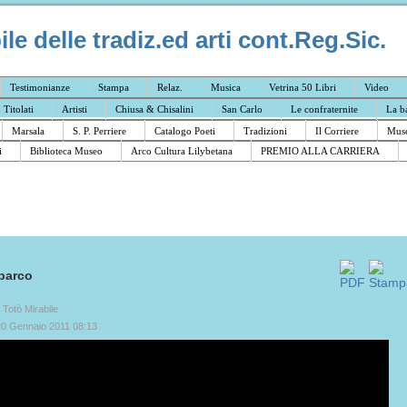
e delle tradiz.ed arti cont.Reg.Sic.
Testimonianze
Stampa
Relaz.
Musica
Vetrina 50 Libri
Video
I Titolati
Artisti
Chiusa & Chisalini
San Carlo
Le confraternite
La b
Marsala
S. P. Perriere
Catalogo Poeti
Tradizioni
Il Corriere
Muse
i
Biblioteca Museo
Arco Cultura Lilybetana
PREMIO ALLA CARRIERA
barco
a Totò Mirabile
20 Gennaio 2011 08:13